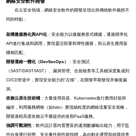
網絡安全軟件開發
在云安全領域，網絡安全軟件的開發呈現出與傳統軟件截然不
同的特點：
架構微服務化與API化
：安全能力以微服務形式構建，通過標準化
API進行集成和調用，實現靈活部署和彈性擴展，與云原生應用架
構相匹配。
開發運維一體化（DevSecOps）
：安全測試
（SAST/DAST/IAST）、漏洞管理、合規檢查等工具鏈深度集成到
CI/CD管道中，實現安全能力的“左移”，在開發早期發現并修復漏
洞。
依賴云原生技術棧
：大量使用容器、Kubernetes進行應用封裝與
編排，利用服務網格（如Istio）實現細粒度的網絡流量安全策略，
開發過程高度依賴云平臺提供的各類PaaS服務。
強調可觀測性
：軟件設計需內置豐富的遙測數據輸出能力，用于監
控自身運行狀態、安全事件和性能指標，為自動化運營和故障排查