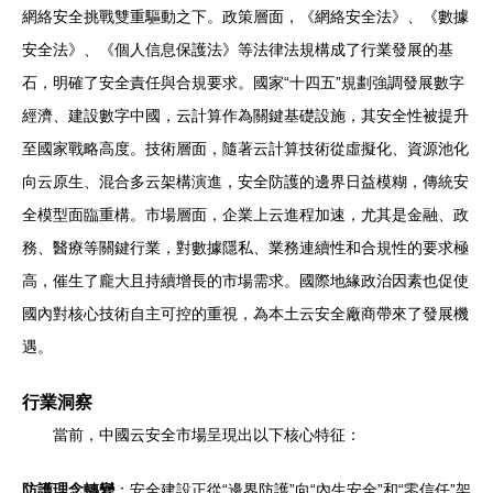
網絡安全挑戰雙重驅動之下。政策層面，《網絡安全法》、《數據
安全法》、《個人信息保護法》等法律法規構成了行業發展的基
石，明確了安全責任與合規要求。國家“十四五”規劃強調發展數字
經濟、建設數字中國，云計算作為關鍵基礎設施，其安全性被提升
至國家戰略高度。技術層面，隨著云計算技術從虛擬化、資源池化
向云原生、混合多云架構演進，安全防護的邊界日益模糊，傳統安
全模型面臨重構。市場層面，企業上云進程加速，尤其是金融、政
務、醫療等關鍵行業，對數據隱私、業務連續性和合規性的要求極
高，催生了龐大且持續增長的市場需求。國際地緣政治因素也促使
國內對核心技術自主可控的重視，為本土云安全廠商帶來了發展機
遇。
行業洞察
當前，中國云安全市場呈現出以下核心特征：
防護理念轉變
：安全建設正從“邊界防護”向“內生安全”和“零信任”架